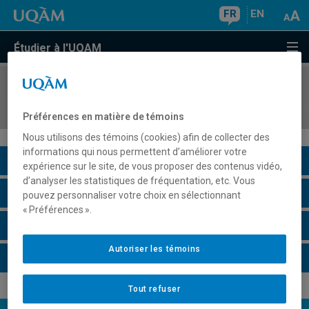
FR
EN
Étudier à l'UQAM
COURS
//
POL5441
Politique étrangère du Canada
Préférences en matière de témoins
Nous utilisons des témoins (cookies) afin de collecter des
informations qui nous permettent d’améliorer votre
Description du cours
expérience sur le site, de vous proposer des contenus vidéo,
d’analyser les statistiques de fréquentation, etc. Vous
Horaire - Été 2026
pouvez personnaliser votre choix en sélectionnant
« Préférences ».
Horaire - Automne 2026
Autoriser les témoins
Horaire - Hiver 2027
Tout refuser