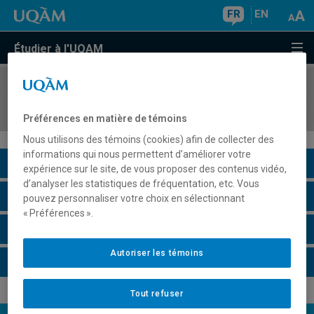
FR
EN
Étudier à l'UQAM
COURS
//
POL5815
Analyse sociopolitique des conflits armés
Préférences en matière de témoins
Nous utilisons des témoins (cookies) afin de collecter des
informations qui nous permettent d’améliorer votre
Description du cours
expérience sur le site, de vous proposer des contenus vidéo,
d’analyser les statistiques de fréquentation, etc. Vous
Horaire - Été 2026
pouvez personnaliser votre choix en sélectionnant
« Préférences ».
Horaire - Automne 2026
Autoriser les témoins
Horaire - Hiver 2027
Tout refuser