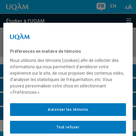
FR
EN
Étudier à l'UQAM
COURS
//
REL1081
Le christianisme
Préférences en matière de témoins
Nous utilisons des témoins (cookies) afin de collecter des
informations qui nous permettent d’améliorer votre
Description du cours
expérience sur le site, de vous proposer des contenus vidéo,
d’analyser les statistiques de fréquentation, etc. Vous
Horaire - Été 2026
pouvez personnaliser votre choix en sélectionnant
« Préférences ».
Horaire - Automne 2026
Autoriser les témoins
Horaire - Hiver 2027
Tout refuser