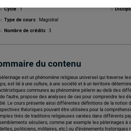
Cycle
: 1
Discipl
Type de cours
: Magistral
Nombre de crédits
: 3
ommaire du contenu
pèlerinage est un phénomène religieux universel qui traverse le
ps, est lié à une culture, à une société et à un territoire détermi
actéristiques communes au phénomène pèlerin au-delà des différe
t de l'autre, propose des analyses de cas pour comprendre les é
dié. Le cours présente ainsi différentes définitions de la notion
spectives théoriques pouvant être utilisées pour la compréhens
mples tirés de traditions religieuses variées dans différents pay
semblements séculiers, comme par exemple les pèlerinages à 
dettes, politiciens, militaires, etc.) ou d'évènements historiques