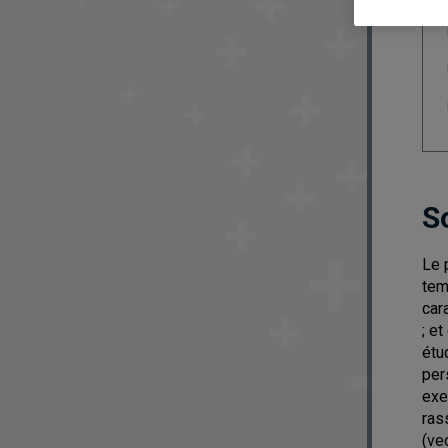
S
Le 
tem
car
; e
étu
per
exe
ras
(ve