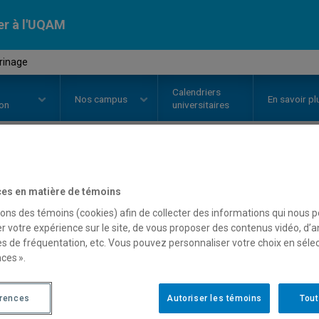
er à l'UQAM
rinage
Calendriers
Nos
campus
En savoir pl
ion
universitaires
OURS
//
REL2254
-
Le pèlerinage
es en matière de témoins
sons des témoins (cookies) afin de collecter des informations qui nous 
r votre expérience sur le site, de vous proposer des contenus vidéo, d’a
Description
Horaire - Été 2026
Horaire
es de fréquentation, etc. Vous pouvez personnaliser votre choix en séle
ces ».
érences
Autoriser les témoins
Tout