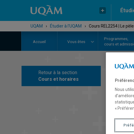
Étudi
UQAM
›
Étudier à l'UQAM
›
Cours REL2254 | Le pèle
Programmes,
Accueil
Vous êtes
cours et admiss
Retour à la section
C
Cours et horaires
Préférenc
Nous utili
d’améliore
statistiqu
« Préféren
Préf