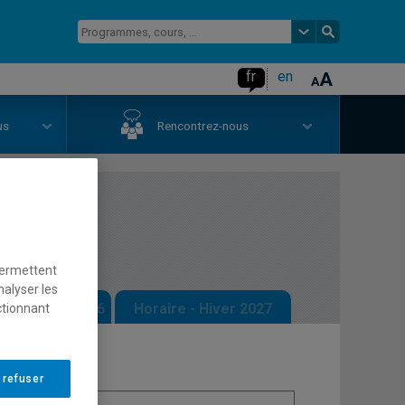
fr
en
us
Rencontrez-nous
permettent
nalyser les
 - Automne 2026
Horaire - Hiver 2027
ctionnant
 refuser