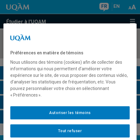
FR
EN
Étudier à l'UQAM
COURS
//
REL2303
Les philosophies juives anciennes
Préférences en matière de témoins
Nous utilisons des témoins (cookies) afin de collecter des
informations qui nous permettent d’améliorer votre
Description du cours
expérience sur le site, de vous proposer des contenus vidéo,
d’analyser les statistiques de fréquentation, etc. Vous
Horaire - Été 2026
pouvez personnaliser votre choix en sélectionnant
« Préférences ».
Horaire - Automne 2026
Autoriser les témoins
Horaire - Hiver 2027
Tout refuser