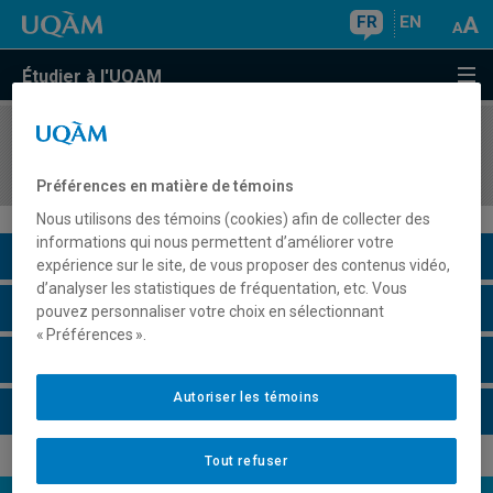
FR
EN
Étudier à l'UQAM
COURS
//
REL2304
Les Évangiles
Préférences en matière de témoins
Nous utilisons des témoins (cookies) afin de collecter des
informations qui nous permettent d’améliorer votre
Description du cours
expérience sur le site, de vous proposer des contenus vidéo,
d’analyser les statistiques de fréquentation, etc. Vous
Horaire - Été 2026
pouvez personnaliser votre choix en sélectionnant
« Préférences ».
Horaire - Automne 2026
Autoriser les témoins
Horaire - Hiver 2027
Tout refuser