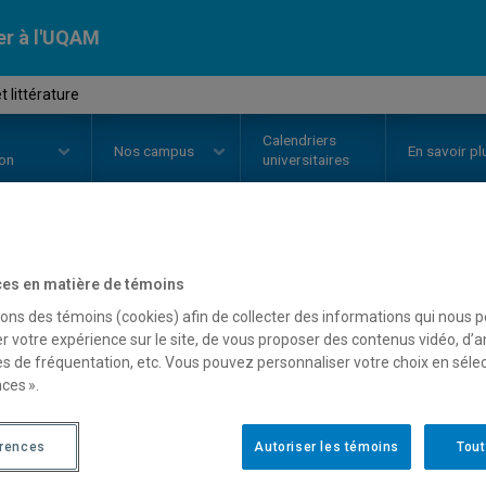
er à l'UQAM
 littérature
Calendriers
Nos
campus
En savoir pl
ion
universitaires
OURS
//
REL2307
-
Sacré et littér
es en matière de témoins
sons des témoins (cookies) afin de collecter des informations qui nous 
r votre expérience sur le site, de vous proposer des contenus vidéo, d’a
es de fréquentation, etc. Vous pouvez personnaliser votre choix en séle
Description
Horaire - Été 2026
Horaire
ces ».
érences
Autoriser les témoins
Tout