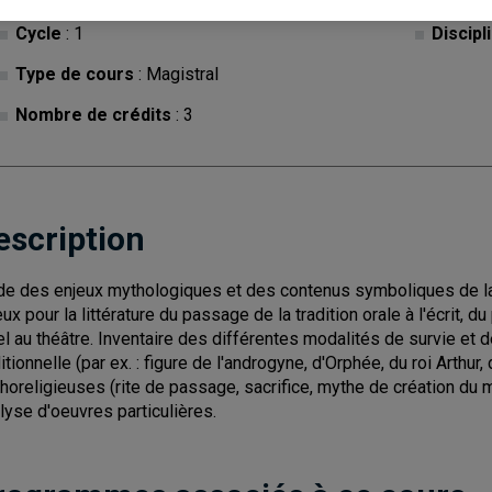
Cycle
: 1
Discipl
Type de cours
: Magistral
Nombre de crédits
: 3
escription
de des enjeux mythologiques et des contenus symboliques de la l
eux pour la littérature du passage de la tradition orale à l'écrit,
uel au théâtre. Inventaire des différentes modalités de survie e
ditionnelle (par ex. : figure de l'androgyne, d'Orphée, du roi Arth
horeligieuses (rite de passage, sacrifice, mythe de création du 
lyse d'oeuvres particulières.