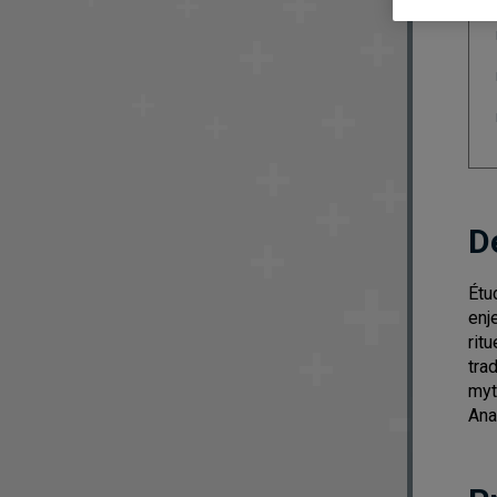
D
Étu
enj
rit
tra
myt
Ana