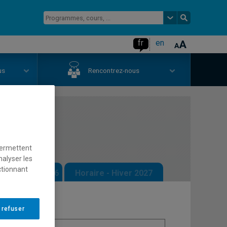
fr
en
us
Rencontrez-nous
ature
permettent
nalyser les
ctionnant
 - Automne 2026
Horaire - Hiver 2027
 refuser