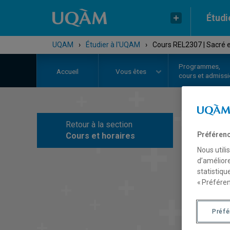
Étudi
UQAM
›
Étudier à l'UQAM
›
Cours REL2307 | Sacré et
Programmes,
Accueil
Vous êtes
cours et admiss
Retour à la section
C
Préférenc
Cours et horaires
Nous utili
d’améliore
statistiqu
« Préféren
Préf