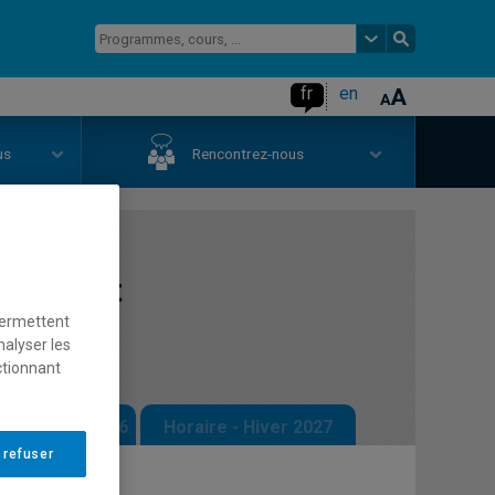
fr
en
us
Rencontrez-nous
ration et
permettent
nalyser les
ctionnant
 - Automne 2026
Horaire - Hiver 2027
 refuser