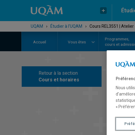
Étudi
UQAM
›
Étudier à l'UQAM
›
Cours REL3551 | Atelier 
Programmes,
Accueil
Vous êtes
cours et admiss
Retour à la section
C
Préférenc
Cours et horaires
Nous utili
d’améliore
statistiqu
« Préféren
Préf