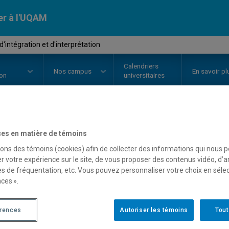
er à l'UQAM
d'intégration et d'interprétation
Calendriers
Nos
campus
En savoir pl
ion
universitaires
OURS
//
REL3551
-
Atelier d'intég
es en matière de témoins
sons des témoins (cookies) afin de collecter des informations qui nous 
d'interprétation
r votre expérience sur le site, de vous proposer des contenus vidéo, d’a
es de fréquentation, etc. Vous pouvez personnaliser votre choix en séle
ces ».
Description
Horaire - Été 2026
Horaire
érences
Autoriser les témoins
Tout