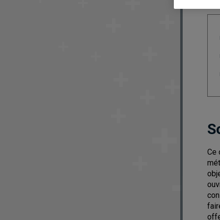
S
Ce 
mét
obj
ouv
con
fai
off