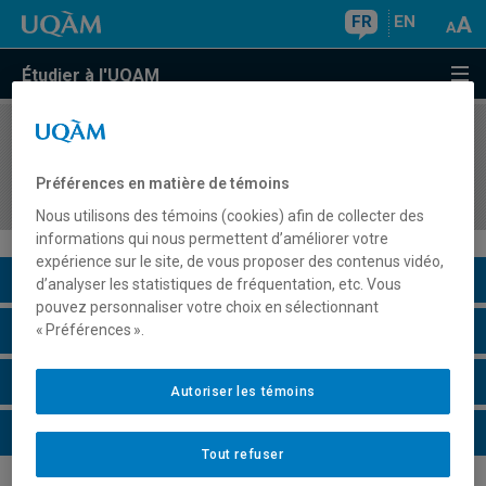
FR
EN
Étudier à l'UQAM
COURS
//
RRC7002
Dimensions humaines de la résilience, des
Préférences en matière de témoins
risques et des catastrophes
Nous utilisons des témoins (cookies) afin de collecter des
informations qui nous permettent d’améliorer votre
expérience sur le site, de vous proposer des contenus vidéo,
Description du cours
d’analyser les statistiques de fréquentation, etc. Vous
pouvez personnaliser votre choix en sélectionnant
Horaire - Été 2026
« Préférences ».
Horaire - Automne 2026
Autoriser les témoins
Horaire - Hiver 2027
Tout refuser