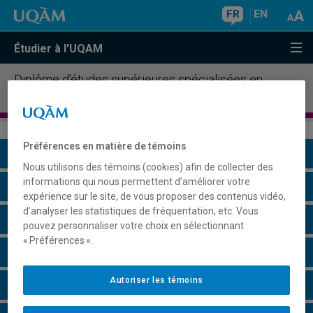
FR
EN
Étudier à l'UQAM
Diplôme d'études supérieures spécialisées en
résilience, risques et catastrophes
Préférences en matière de témoins
Présentation du programme
Nous utilisons des témoins (cookies) afin de collecter des
informations qui nous permettent d’améliorer votre
Conditions d'admission
expérience sur le site, de vous proposer des contenus vidéo,
d’analyser les statistiques de fréquentation, etc. Vous
Cours à suivre et horaires
pouvez personnaliser votre choix en sélectionnant
« Préférences ».
Grille de cheminement
Autoriser les témoins
Particularités