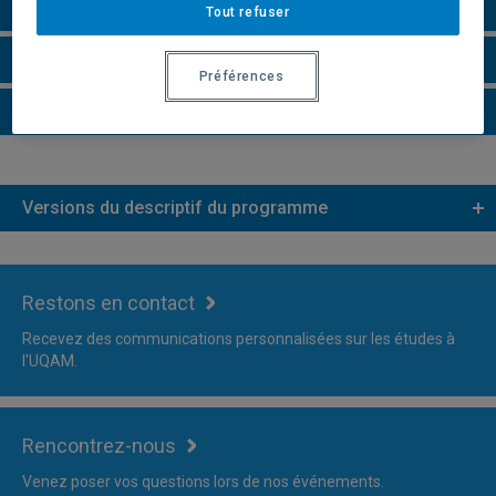
Remarques et règlements
Tout refuser
Faire une demande d'admission
Préférences
Plus d'information
Versions du descriptif du programme
Restons en contact
Recevez des communications personnalisées sur les études à
l'UQAM.
Rencontrez-nous
Venez poser vos questions lors de nos événements.