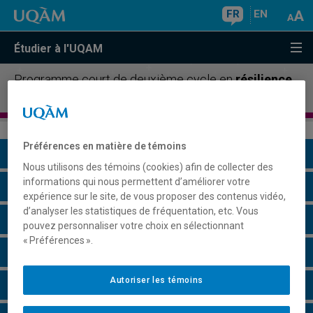
FR
EN
Étudier à l'UQAM
Programme court de deuxième cycle en
résilience,
risques et catastrophes
Préférences en matière de témoins
Présentation du programme
Nous utilisons des témoins (cookies) afin de collecter des
informations qui nous permettent d’améliorer votre
Conditions d'admission
expérience sur le site, de vous proposer des contenus vidéo,
d’analyser les statistiques de fréquentation, etc. Vous
Cours à suivre et horaires
pouvez personnaliser votre choix en sélectionnant
« Préférences ».
Grille de cheminement
Autoriser les témoins
Particularités