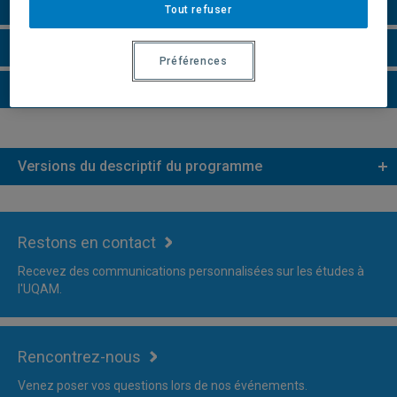
Remarques et règlements
Tout refuser
Faire une demande d'admission
Préférences
Plus d'information
Versions du descriptif du programme
Restons en contact
Recevez des communications personnalisées sur les études à
l'UQAM.
Rencontrez-nous
Venez poser vos questions lors de nos événements.