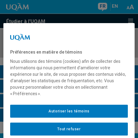
FR
EN
Étudier à l'UQAM
COURS
//
SCO8290
Enquête et investigation
Préférences en matière de témoins
Nous utilisons des témoins (cookies) afin de collecter des
informations qui nous permettent d’améliorer votre
Description du cours
expérience sur le site, de vous proposer des contenus vidéo,
d’analyser les statistiques de fréquentation, etc. Vous
Horaire - Été 2026
pouvez personnaliser votre choix en sélectionnant
« Préférences ».
Horaire - Automne 2026
Autoriser les témoins
Horaire - Hiver 2027
Tout refuser