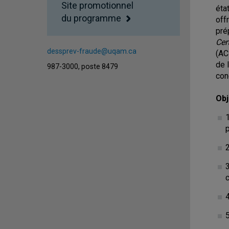
Site promotionnel
éta
du programme
off
pré
Cer
dessprev-fraude@uqam.ca
(AC
de 
987-3000, poste 8479
con
Obj
1
2
c
5