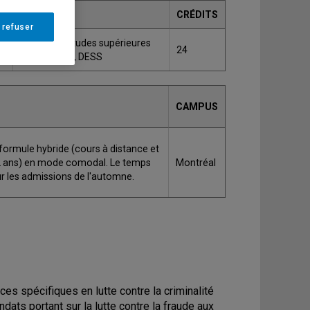
GRADE
CRÉDITS
 refuser
a
Diplôme d'études supérieures
24
spécialisées, DESS
CAMPUS
formule hybride (cours à distance et
r 2 ans) en mode comodal. Le temps
Montréal
r les admissions de l'automne.
 spécifiques en lutte contre la criminalité
ats portant sur la lutte contre la fraude aux