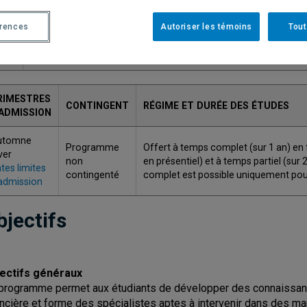
ODE
TITRE
érences
Autoriser les témoins
Tout
Diplôme d'études supérieures spécialisées sur la prévention et l
019
détection de la fraude comptable
RIMESTRES
CONTINGENT
RÉGIME ET DURÉE DES ÉTUDES
'ADMISSION
utomne
Programme
Offert à temps complet (sur 1 an) en 
ver
non
en présentiel) et à temps partiel (su
tes limites
contingenté
complet est possible uniquement pou
admission
bjectifs
ectifs généraux
programme permet aux étudiants de développer des connaissances
ancière et forme des spécialistes aptes à intervenir dans des mand