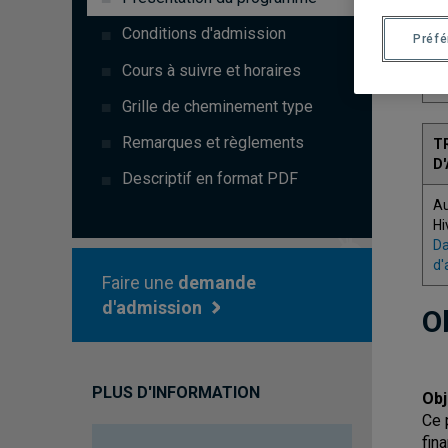
C
Conditions d'admission
Préf
Cours à suivre et horaires
2
Grille de cheminement type
Remarques et règlements
T
D
Descriptif en format PDF
A
Hi
Da
d'
Faire une
demande
d'admission
O
PLUS D'INFORMATION
Obj
Ce 
fin