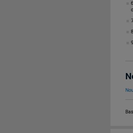
6
7
9
N
Nou
Bas