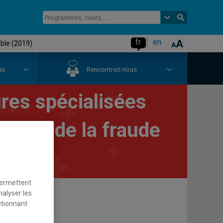
fr
en
able (2019)
us
Rencontrez-nous
res spécialisées
ection de la fraude
permettent
nalyser les
ctionnant