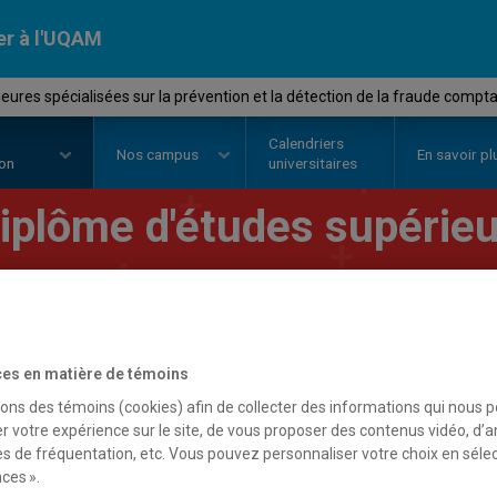
er à l'UQAM
eures spécialisées sur la prévention et la détection de la fraude compt
Calendriers
Nos
campus
En savoir pl
ion
universitaires
iplôme d'études supérieu
ur la prévention et la dét
omptable
es en matière de témoins
sons des témoins (cookies) afin de collecter des informations qui nous 
r votre expérience sur le site, de vous proposer des contenus vidéo, d’a
es de fréquentation, etc. Vous pouvez personnaliser votre choix en séle
ces ».