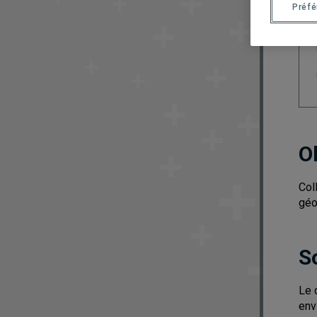
Préf
O
Col
géo
S
Le 
env