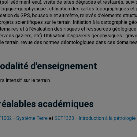
 (sol-sédiment-eau), visite de sites dégradés et restaurés, suiv
logique-géophysique : utilisation des cartes topographiques et p
lisation du GPS, boussole et altimètre, relevés d'éléments structur
projets scientifiques sur le terrain. Initiation à la cartographi
ternaires et à l'évaluation des risques et ressources géologiques
ervoirs gaziers, etc). Utilisation d'appareils géophysiques : grav
 le terrain, revue des normes déontologiques dans ces domaines
odalité d'enseignement
s intensif sur le terrain.
réalables académiques
1002 - Système Terre
et
SCT1323 - Introduction à la pétrologie