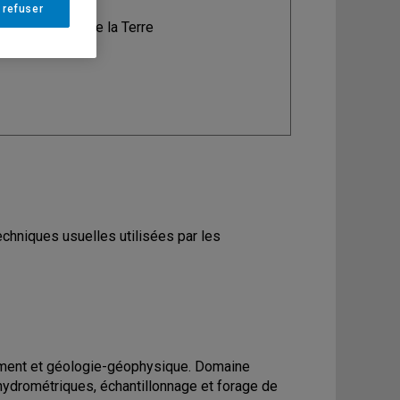
 refuser
ine
: Sciences de la Terre
echniques usuelles utilisées par les
ement et géologie-géophysique. Domaine
ydrométriques, échantillonnage et forage de