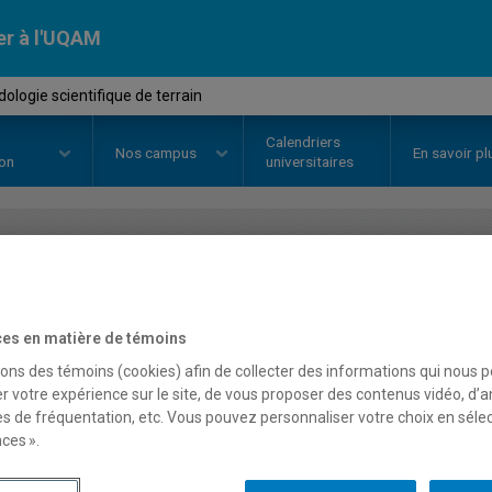
er à l'UQAM
logie scientifique de terrain
Calendriers
Nos
campus
En savoir pl
ion
universitaires
OURS
//
SCT2812
-
Méthodologie 
es en matière de témoins
sons des témoins (cookies) afin de collecter des informations qui nous 
Description
Horaire - Été 2026
Horaire
r votre expérience sur le site, de vous proposer des contenus vidéo, d’a
es de fréquentation, etc. Vous pouvez personnaliser votre choix en séle
ces ».