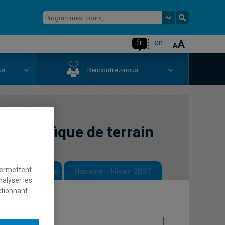
fr
en
us
Rencontrez-nous
scientifique de terrain
permettent
 - Automne 2026
Horaire - Hiver 2027
nalyser les
ctionnant