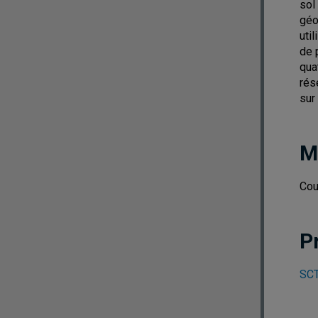
sol
géo
uti
de 
qua
rés
sur
M
Cour
P
SCT