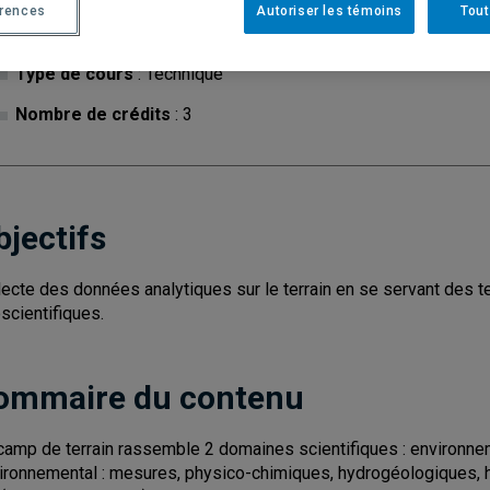
érences
Autoriser les témoins
Tout
Cycle
: 1
Discipl
Type de cours
: Technique
Nombre de crédits
: 3
bjectifs
lecte des données analytiques sur le terrain en se servant des t
scientifiques.
ommaire du contenu
camp de terrain rassemble 2 domaines scientifiques : environn
ironnemental : mesures, physico-chimiques, hydrogéologiques, h