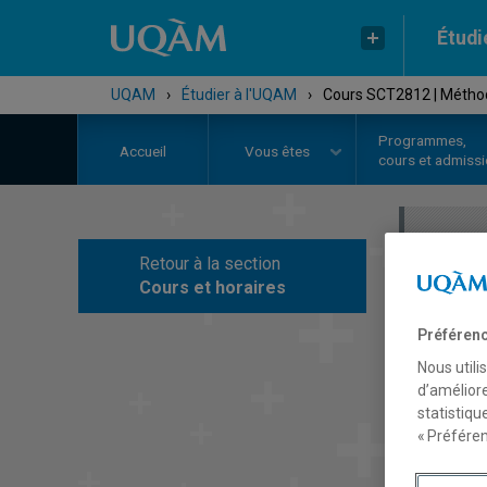
Étudi
UQAM
›
Étudier à l'UQAM
›
Cours SCT2812 | Méthodo
Programmes,
Accueil
Vous êtes
cours et admiss
Retour à la section
C
Cours et horaires
Préférenc
Nous utili
d’améliore
statistiqu
« Préféren