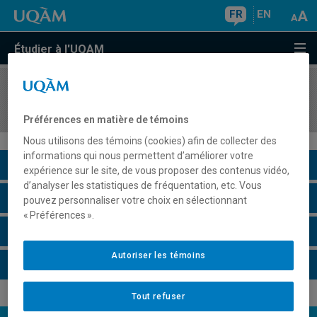
FR
EN
Étudier à l'UQAM
COURS
//
SOC830B
Pensée d'un auteur, d'une autrice
Préférences en matière de témoins
Nous utilisons des témoins (cookies) afin de collecter des
informations qui nous permettent d’améliorer votre
Description du cours
expérience sur le site, de vous proposer des contenus vidéo,
d’analyser les statistiques de fréquentation, etc. Vous
Horaire - Été 2026
pouvez personnaliser votre choix en sélectionnant
« Préférences ».
Horaire - Automne 2026
Autoriser les témoins
Horaire - Hiver 2027
Tout refuser