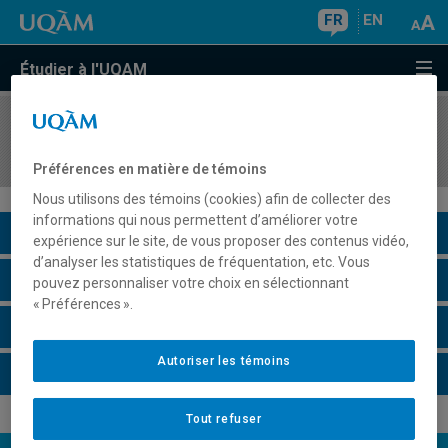
FR
EN
Étudier à l'UQAM
COURS
//
SOC840A
Courants de la pensée sociologique
Préférences en matière de témoins
Nous utilisons des témoins (cookies) afin de collecter des
informations qui nous permettent d’améliorer votre
Description du cours
expérience sur le site, de vous proposer des contenus vidéo,
d’analyser les statistiques de fréquentation, etc. Vous
Horaire - Été 2026
pouvez personnaliser votre choix en sélectionnant
« Préférences ».
Horaire - Automne 2026
Autoriser les témoins
Horaire - Hiver 2027
Tout refuser