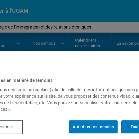
er à l'UQAM
gie de l'immigration et des relations ethniques
Calendriers
Nos
campus
En savoir pl
ion
universitaires
OURS
//
SOC8725
-
Sociologie de 
es en matière de témoins
sons des témoins (cookies) afin de collecter des informations qui nous 
relations ethniques
r votre expérience sur le site, de vous proposer des contenus vidéo, d’a
es de fréquentation, etc. Vous pouvez personnaliser votre choix en séle
ces ».
Description
Horaire - Été 2026
Horaire
érences
Autoriser les témoins
Tout