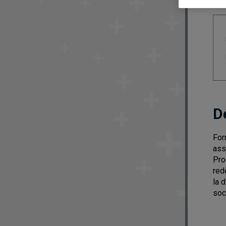
D
For
ass
Pro
red
la 
soc