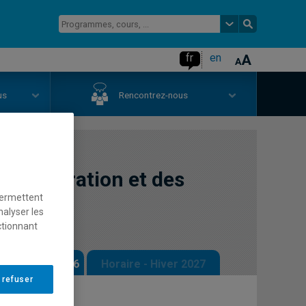
fr
en
us
Rencontrez-nous
l'immigration et des
permettent
nalyser les
ctionnant
 - Automne 2026
Horaire - Hiver 2027
 refuser