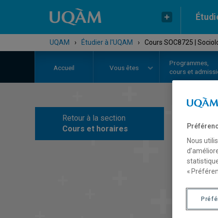
Étudi
UQAM
›
Étudier à l'UQAM
›
Cours SOC8725 | Sociolo
Programmes,
Accueil
Vous êtes
cours et admiss
Retour à la section
C
Préférenc
Cours et horaires
Nous utili
d’améliore
statistiqu
« Préféren
Préf