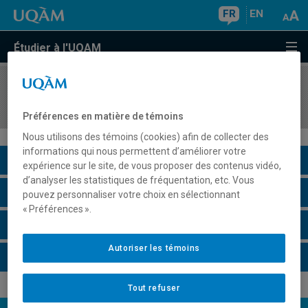
FR
EN
Étudier à l'UQAM
COURS
//
SOC8810
Sociologie des problèmes sociaux
Préférences en matière de témoins
Nous utilisons des témoins (cookies) afin de collecter des
informations qui nous permettent d’améliorer votre
Description du cours
expérience sur le site, de vous proposer des contenus vidéo,
d’analyser les statistiques de fréquentation, etc. Vous
Horaire - Été 2026
pouvez personnaliser votre choix en sélectionnant
« Préférences ».
Horaire - Automne 2026
Autoriser les témoins
Horaire - Hiver 2027
Tout refuser