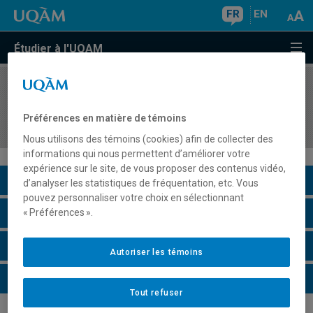
FR
EN
Étudier à l'UQAM
COURS
//
TRS3550
Femmes, santé mentale et interventions
Préférences en matière de témoins
féministes
Nous utilisons des témoins (cookies) afin de collecter des
informations qui nous permettent d’améliorer votre
expérience sur le site, de vous proposer des contenus vidéo,
Description du cours
d’analyser les statistiques de fréquentation, etc. Vous
pouvez personnaliser votre choix en sélectionnant
Horaire - Été 2026
« Préférences ».
Horaire - Automne 2026
Autoriser les témoins
Horaire - Hiver 2027
Tout refuser