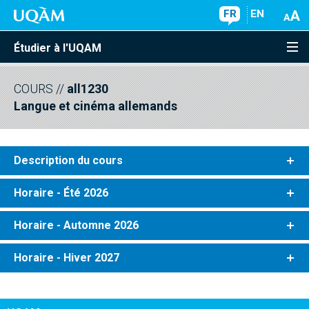
FR
EN
Étudier à l'UQAM
COURS
//
all1230
Langue et cinéma allemands
Description du cours
Horaire - Été 2026
Horaire - Automne 2026
Horaire - Hiver 2027