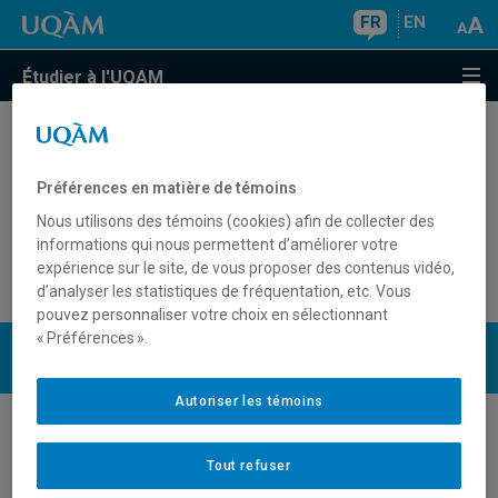
FR
EN
Étudier à l'UQAM
Quel est le numéro d'établissement désigné de
l'UQAM?
Préférences en matière de témoins
Nous utilisons des témoins (cookies) afin de collecter des
Quel est le code d'établissement de l'UQAM?
informations qui nous permettent d’améliorer votre
expérience sur le site, de vous proposer des contenus vidéo,
d’analyser les statistiques de fréquentation, etc. Vous
pouvez personnaliser votre choix en sélectionnant
« Préférences ».
UQAM
Nous joindre
Autoriser les témoins
Tout refuser