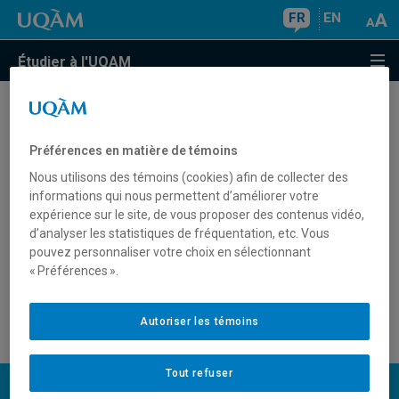
FR
EN
Étudier à l'UQAM
J'aimerais suivre quelques cours sans être
évalué. Est-ce possible?
Préférences en matière de témoins
Nous utilisons des témoins (cookies) afin de collecter des
Est-ce qu'un étudiant libre doit effectuer les
informations qui nous permettent d’améliorer votre
mêmes travaux qu'un étudiant dans un
expérience sur le site, de vous proposer des contenus vidéo,
d’analyser les statistiques de fréquentation, etc. Vous
programme?
pouvez personnaliser votre choix en sélectionnant
« Préférences ».
Est-ce qu'un étudiant libre ou un auditeur reçoit un
diplôme?
Autoriser les témoins
Tout refuser
UQAM