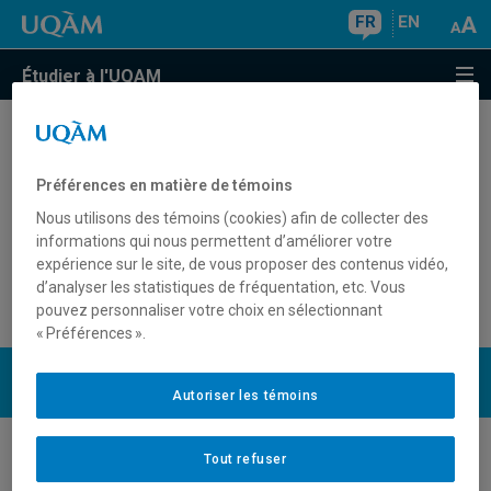
FR
EN
Étudier à l'UQAM
Est-ce qu'un étudiant libre ou un
auditeur reçoit un diplôme?
Préférences en matière de témoins
Nous utilisons des témoins (cookies) afin de collecter des
informations qui nous permettent d’améliorer votre
expérience sur le site, de vous proposer des contenus vidéo,
Non. Il faut être admis à un programme d'études et avoir
d’analyser les statistiques de fréquentation, etc. Vous
complété son cheminement pour pouvoir être diplômé.
pouvez personnaliser votre choix en sélectionnant
« Préférences ».
UQAM
Nous joindre
Autoriser les témoins
Tout refuser