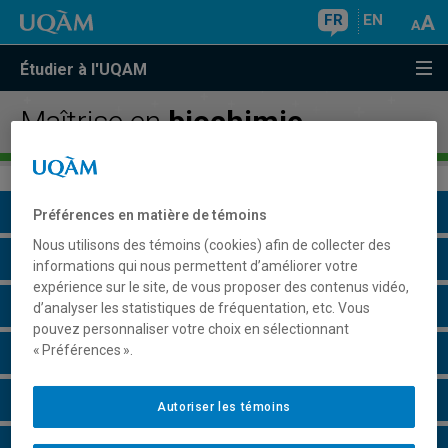
FR
EN
Étudier à l'UQAM
Maîtrise en
biochimie
Présentation du programme
Préférences en matière de témoins
Nous utilisons des témoins (cookies) afin de collecter des
Conditions d'admission
informations qui nous permettent d’améliorer votre
expérience sur le site, de vous proposer des contenus vidéo,
Cours à suivre et horaires
d’analyser les statistiques de fréquentation, etc. Vous
pouvez personnaliser votre choix en sélectionnant
« Préférences ».
Particularités
Perspectives professionnelles
Autoriser les témoins
Champs de recherche