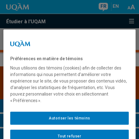
FR
EN
Étudier à l'UQAM
Programme court de deuxième cycle sur la
présence attentive
Préférences en matière de témoins
Nous utilisons des témoins (cookies) afin de collecter des
informations qui nous permettent d’améliorer votre
Les admissions sont suspendues pour ce
expérience sur le site, de vous proposer des contenus vidéo,
programme - Session Automne 2024 -
d’analyser les statistiques de fréquentation, etc. Vous
Permanente
pouvez personnaliser votre choix en sélectionnant
« Préférences ».
Présentation du programme
Autoriser les témoins
Conditions d'admission
Cours à suivre et horaires
Tout refuser