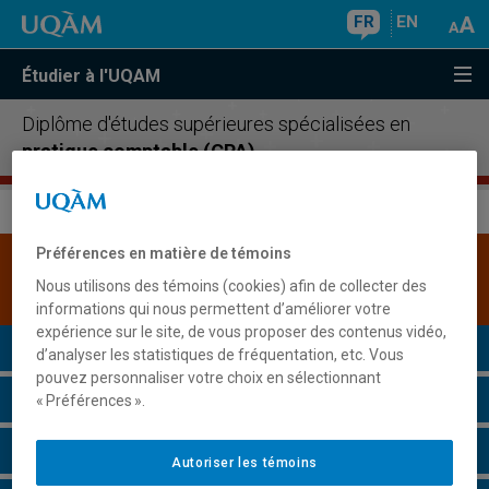
FR
EN
Étudier à l'UQAM
Diplôme d'études supérieures spécialisées en
pratique comptable (CPA)
Préférences en matière de témoins
Une version plus récente de ce programme est
Nous utilisons des témoins (cookies) afin de collecter des
disponible.
Cliquez ici pour la consulter
.
informations qui nous permettent d’améliorer votre
expérience sur le site, de vous proposer des contenus vidéo,
Présentation du programme
d’analyser les statistiques de fréquentation, etc. Vous
pouvez personnaliser votre choix en sélectionnant
Conditions d'admission
« Préférences ».
Cours à suivre et horaires
Autoriser les témoins