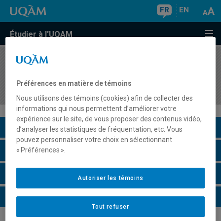
FR
EN
Étudier à l'UQAM
COURS
//
SCO7315
Le professionnel en expertise-comptable et les
Préférences en matière de témoins
technologies de l'information
Nous utilisons des témoins (cookies) afin de collecter des
informations qui nous permettent d’améliorer votre
expérience sur le site, de vous proposer des contenus vidéo,
Description du cours
d’analyser les statistiques de fréquentation, etc. Vous
pouvez personnaliser votre choix en sélectionnant
Horaire - Été 2026
« Préférences ».
Horaire - Automne 2026
Autoriser les témoins
Horaire - Hiver 2027
Tout refuser