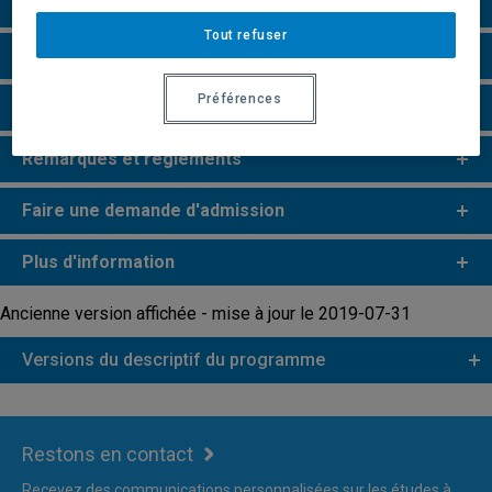
Particularités
Tout refuser
Perspectives professionnelles
Préférences
Champs de recherche
Remarques et règlements
Faire une demande d'admission
Plus d'information
Ancienne version affichée - mise à jour le 2019-07-31
Versions du descriptif du programme
Restons en contact
Recevez des communications personnalisées sur les études à