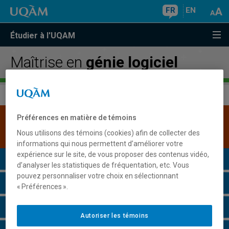
FR
EN
Étudier à l'UQAM
Maîtrise en
génie logiciel
Préférences en matière de témoins
Une version plus récente de ce programme est
disponible.
Cliquez ici pour la consulter
.
Nous utilisons des témoins (cookies) afin de collecter des
informations qui nous permettent d’améliorer votre
expérience sur le site, de vous proposer des contenus vidéo,
Présentation du programme
d’analyser les statistiques de fréquentation, etc. Vous
pouvez personnaliser votre choix en sélectionnant
Conditions d'admission
« Préférences ».
Cours à suivre et horaires
Autoriser les témoins