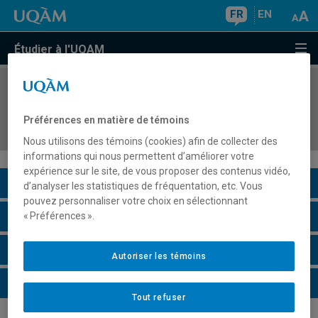
FR
EN
Étudier à l'UQAM
COURS
//
MGL810
Programmation temps réel sur des architectures
Préférences en matière de témoins
parallèles
Nous utilisons des témoins (cookies) afin de collecter des
informations qui nous permettent d’améliorer votre
expérience sur le site, de vous proposer des contenus vidéo,
Description du cours
d’analyser les statistiques de fréquentation, etc. Vous
pouvez personnaliser votre choix en sélectionnant
Horaire - Été 2026
« Préférences ».
Horaire - Automne 2026
Autoriser les témoins
Horaire - Hiver 2027
Tout refuser