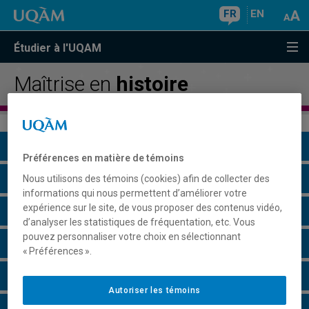
FR
EN
Étudier à l'UQAM
Maîtrise en
histoire
Présentation du programme
Préférences en matière de témoins
Conditions d'admission
Nous utilisons des témoins (cookies) afin de collecter des
informations qui nous permettent d’améliorer votre
expérience sur le site, de vous proposer des contenus vidéo,
Cours à suivre et horaires
d’analyser les statistiques de fréquentation, etc. Vous
pouvez personnaliser votre choix en sélectionnant
Grille de cheminement
« Préférences ».
Particularités
Autoriser les témoins
Perspectives professionnelles