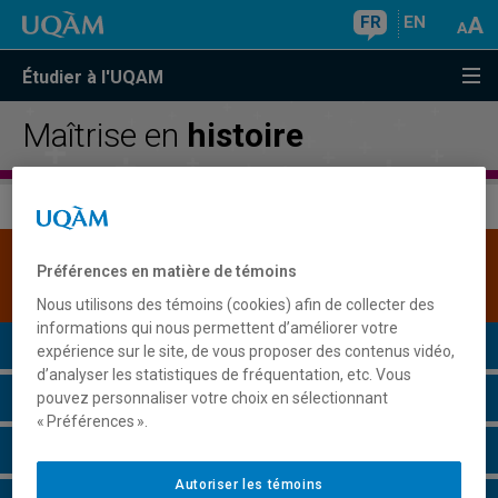
FR
EN
Étudier à l'UQAM
Maîtrise en
histoire
Une version plus récente de ce programme est
Préférences en matière de témoins
disponible.
Cliquez ici pour la consulter
.
Nous utilisons des témoins (cookies) afin de collecter des
informations qui nous permettent d’améliorer votre
Présentation du programme
expérience sur le site, de vous proposer des contenus vidéo,
d’analyser les statistiques de fréquentation, etc. Vous
Conditions d'admission
pouvez personnaliser votre choix en sélectionnant
« Préférences ».
Cours à suivre et horaires
Autoriser les témoins