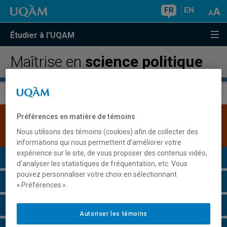
FR
EN
Étudier à l'UQAM
Maîtrise en
science politique
Préférences en matière de témoins
Une version plus récente de ce programme est
disponible.
Cliquez ici pour la consulter
.
Nous utilisons des témoins (cookies) afin de collecter des
informations qui nous permettent d’améliorer votre
expérience sur le site, de vous proposer des contenus vidéo,
Présentation du programme
d’analyser les statistiques de fréquentation, etc. Vous
pouvez personnaliser votre choix en sélectionnant
Conditions d'admission
« Préférences ».
Cours à suivre et horaires
Autoriser les témoins