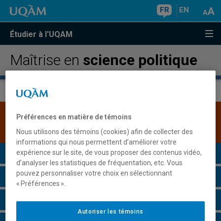
FR
EN
Étudier à l'UQAM
Maîtrise en
science politique
Une version plus récente de ce programme est
Préférences en matière de témoins
disponible.
Cliquez ici pour la consulter
.
Nous utilisons des témoins (cookies) afin de collecter des
informations qui nous permettent d’améliorer votre
Présentation du programme
expérience sur le site, de vous proposer des contenus vidéo,
d’analyser les statistiques de fréquentation, etc. Vous
pouvez personnaliser votre choix en sélectionnant
Conditions d'admission
« Préférences ».
Cours à suivre et horaires
Autoriser les témoins