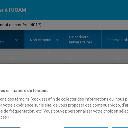
er à l'UQAM
ment de carrière (4017)
Calendriers
Nos
campus
En savoir pl
ion
universitaires
cat en
développement de c
Faculté des sciences de l'éducation
es en matière de témoins
sons des témoins (cookies) afin de collecter des informations qui nous 
r votre expérience sur le site, de vous proposer des contenus vidéo, d’a
es de fréquentation, etc. Vous pouvez personnaliser votre choix en séle
ces ».