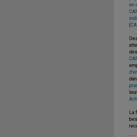
en 
CAR
ind
(
CA
Des
att
des
CAR
emp
d'e
dan
pra
leu
Act
La 
bes
rec