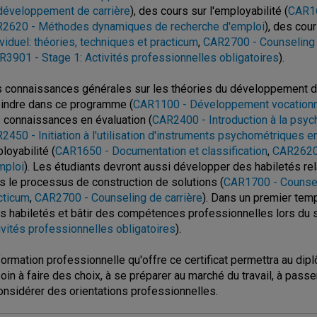
développement de carrière
), des cours sur l'employabilité (
CAR16
2620 - Méthodes dynamiques de recherche d'emploi
), des cou
ividuel: théories, techniques et practicum
,
CAR2700 - Counseling 
R3901 - Stage 1: Activités professionnelles obligatoires
).
 connaissances générales sur les théories du développement de 
eindre dans ce programme (
CAR1100 - Développement vocationn
 connaissances en évaluation (
CAR2400 - Introduction à la psy
2450 - Initiation à l'utilisation d'instruments psychométriques 
loyabilité (
CAR1650 - Documentation et classification
,
CAR2620
mploi
). Les étudiants devront aussi développer des habiletés re
s le processus de construction de solutions (
CAR1700 - Counseli
cticum
,
CAR2700 - Counseling de carrière
). Dans un premier temp
rs habiletés et bâtir des compétences professionnelles lors du s
ivités professionnelles obligatoires
).
formation professionnelle qu'offre ce certificat permettra au dip
oin à faire des choix, à se préparer au marché du travail, à passer
onsidérer des orientations professionnelles.