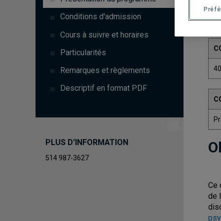
Préf
Conditions d'admission
Cours à suivre et horaires
C
Particularités
4
Remarques et règlements
Descriptif en format PDF
C
Pr
PLUS D'INFORMATION
O
514 987-3627
Ce 
de 
disc
psy