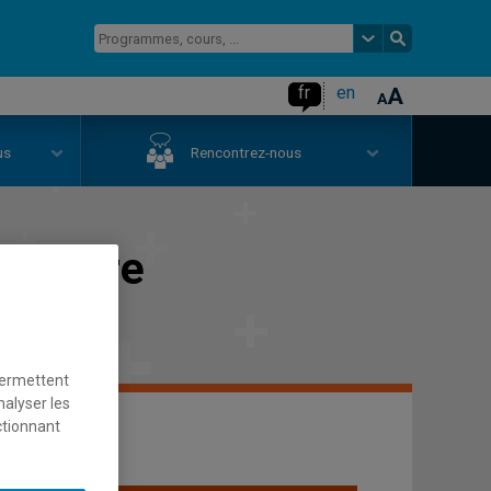
fr
en
us
Rencontrez-nous
arrière
permettent
nalyser les
ctionnant