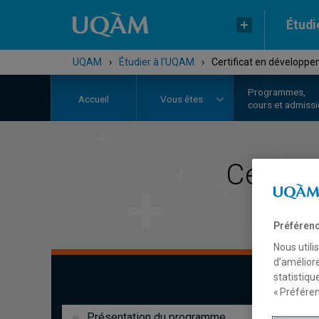
Étudi
UQAM
›
Étudier à l'UQAM
›
Certificat en développe
Programmes,
Accueil
Vous êtes
cours et admiss
Certifi
Préférenc
Nous utili
d’améliore
statistiqu
« Préféren
Présentation du programme