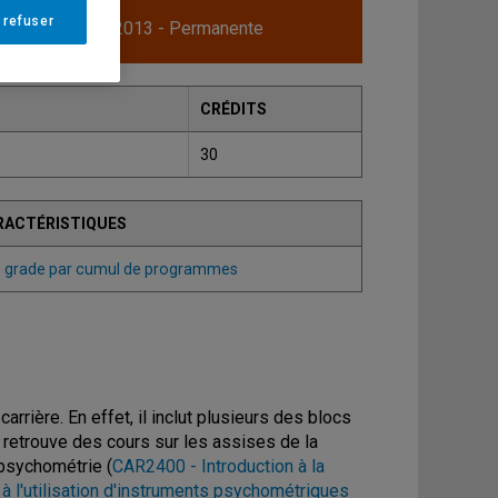
 refuser
Session Hiver 2013 - Permanente
CRÉDITS
30
RACTÉRISTIQUES
de grade par cumul de programmes
rrière. En effet, il inclut plusieurs des blocs
 retrouve des cours sur les assises de la
 psychométrie (
CAR2400 - Introduction à la
 à l'utilisation d'instruments psychométriques