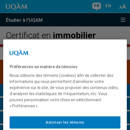
FR
EN
Étudier à l'UQAM
Certificat en
immobilier
Préférences en matière de témoins
Une version plus récente de ce programme est
disponible.
Cliquez ici pour la consulter
.
Nous utilisons des témoins (cookies) afin de collecter des
informations qui nous permettent d’améliorer votre
expérience sur le site, de vous proposer des contenus vidéo,
Présentation du programme
d’analyser les statistiques de fréquentation, etc. Vous
pouvez personnaliser votre choix en sélectionnant
Conditions d'admission
« Préférences ».
Cours à suivre et horaires
Autoriser les témoins