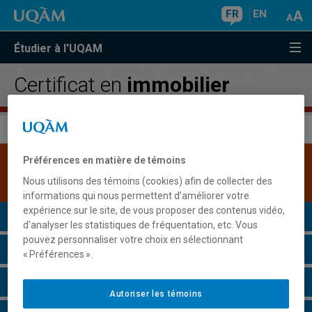
FR
EN
Étudier à l'UQAM
Certificat en
immobilier
Préférences en matière de témoins
Une version plus récente de ce programme est
disponible.
Cliquez ici pour la consulter
.
Nous utilisons des témoins (cookies) afin de collecter des
informations qui nous permettent d’améliorer votre
expérience sur le site, de vous proposer des contenus vidéo,
Présentation du programme
d’analyser les statistiques de fréquentation, etc. Vous
pouvez personnaliser votre choix en sélectionnant
Conditions d'admission
« Préférences ».
Cours à suivre et horaires
Autoriser les témoins