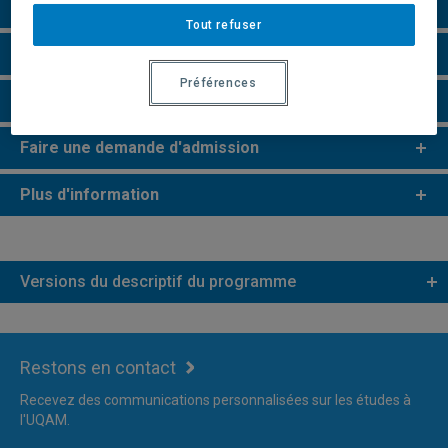
Perspectives professionnelles
Tout refuser
e
e
Études de 2
et 3
cycles
Préférences
Remarques et règlements
Faire une demande d'admission
Plus d'information
Versions du descriptif du programme
Restons en contact
Recevez des communications personnalisées sur les études à
l'UQAM.