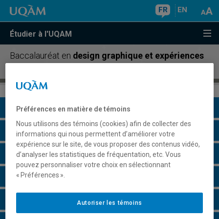
FR
EN
Étudier à l'UQAM
Baccalauréat en
design graphique et expériences
visuelles
Présentation du programme
Préférences en matière de témoins
Nous utilisons des témoins (cookies) afin de collecter des
Conditions d'admission
informations qui nous permettent d’améliorer votre
expérience sur le site, de vous proposer des contenus vidéo,
Cours à suivre et horaires
d’analyser les statistiques de fréquentation, etc. Vous
pouvez personnaliser votre choix en sélectionnant
« Préférences ».
Grille de cheminement
Particularités
Autoriser les témoins