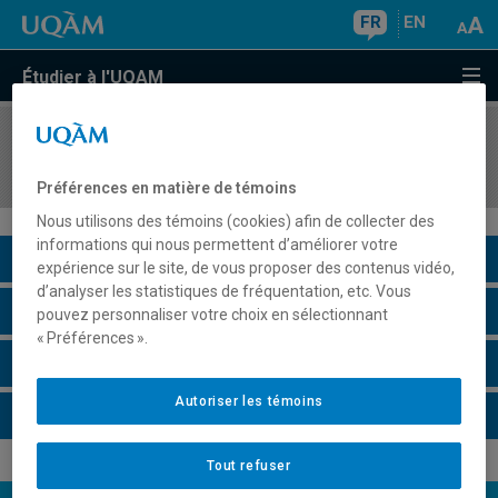
FR
EN
Étudier à l'UQAM
COURS
//
DGX1011
Design et cultures visuelles
Préférences en matière de témoins
Nous utilisons des témoins (cookies) afin de collecter des
informations qui nous permettent d’améliorer votre
Description du cours
expérience sur le site, de vous proposer des contenus vidéo,
d’analyser les statistiques de fréquentation, etc. Vous
Horaire - Été 2026
pouvez personnaliser votre choix en sélectionnant
« Préférences ».
Horaire - Automne 2026
Autoriser les témoins
Horaire - Hiver 2027
Tout refuser