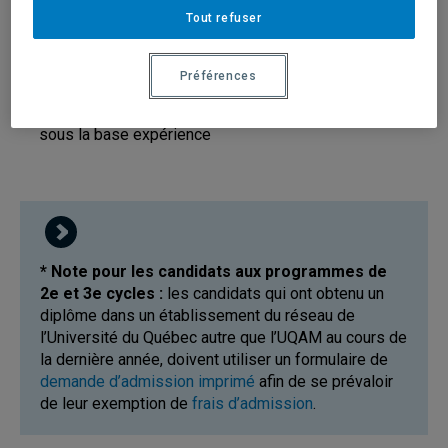
les étudiants étrangers
Tout refuser
les étudiants canadiens ayant fait leurs études à
l'extérieur du Québec
Préférences
les candidats présentant une demande d'admission
sous la base expérience
* Note pour les candidats aux programmes de
2e et 3e cycles :
les candidats qui ont obtenu un
diplôme dans un établissement du réseau de
l’Université du Québec autre que l’UQAM au cours de
la dernière année, doivent utiliser un formulaire de
demande d’admission imprimé
afin de se prévaloir
de leur exemption de
frais d’admission
.