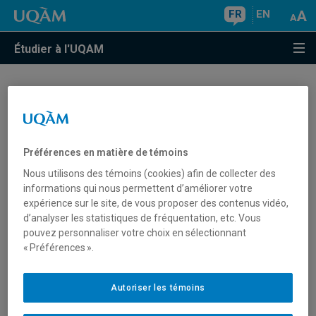
FR
EN
Étudier à l'UQAM
Puis-je faire une demande
d'admission en ligne?
Préférences en matière de témoins
Nous utilisons des témoins (cookies) afin de collecter des
L'
admission en ligne
est disponible pour tous les
informations qui nous permettent d’améliorer votre
candidats qui déposent une demande d'admission à
expérience sur le site, de vous proposer des contenus vidéo,
un programme régulier au 1er, 2e et 3e cycle, comme
d’analyser les statistiques de fréquentation, etc. Vous
étudiants libres et auditeurs :
pouvez personnaliser votre choix en sélectionnant
« Préférences ».
les étudiants de l'UQAM, anciens ou actuels
les étudiants du collégial au Québec (cégep)
Autoriser les témoins
les étudiants d'autres universités au Québec*