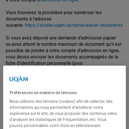
Vous trouverez la procédure pour numériser les
documents à l'adresse
suivante:
https://etudier.uqam.ca/numerisation-documents
Si vous avez déposé une demande d'admission papier
ou avez atteint le nombre maximum de document qu'il est
possible de joindre à votre compte d'admission en ligne,
vous devez envoyer les documents accompagnés de la
fiche d'identification personnelle (pour
une demande d'admission papier) ou du bordereau
personnalisé (pour une demande d'admission en ligne) à
l’adresse suivante :
Préférences en matière de témoins
Université du Québec à Montréal
Registrariat - Admission
Nous utilisons des témoins (cookies) afin de collecter des
Case postale 6190
informations qui nous permettent d’améliorer votre
expérience sur le site, de vous proposer des contenus vidéo,
Succursale Centre-ville
d’analyser les statistiques de fréquentation, etc. Vous
Montréal (Québec) H3C 4N6
pouvez personnaliser votre choix en sélectionnant