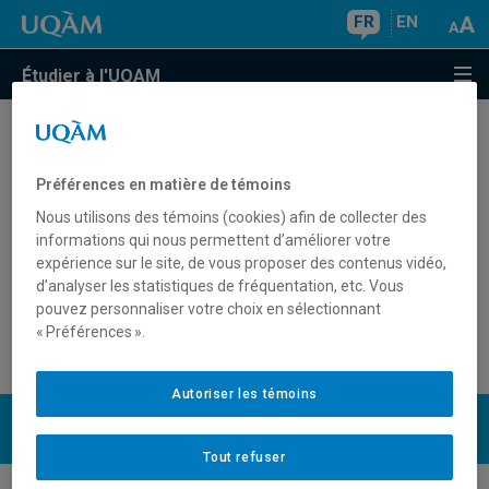
FR
EN
Étudier à l'UQAM
Quel est le format des pièces en ligne
que je peux ajouter?
Préférences en matière de témoins
Nous utilisons des témoins (cookies) afin de collecter des
informations qui nous permettent d’améliorer votre
expérience sur le site, de vous proposer des contenus vidéo,
Seules les pièces en format PDF sont acceptées.
d’analyser les statistiques de fréquentation, etc. Vous
Consultez la page
Dépôt des pièces requises à
pouvez personnaliser votre choix en sélectionnant
l'admission
pour connaître l'ensemble des spécifications
« Préférences ».
sur les pièces à transmettre.
Autoriser les témoins
UQAM
Nous joindre
Tout refuser