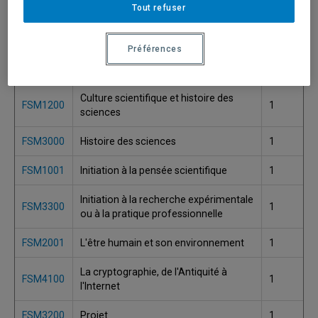
Tout refuser
FSM3100
Activité de synthèse
1
Préférences
Compte rendu et analyse critique en
FSM1800
1
sciences
Culture scientifique et histoire des
FSM1200
1
sciences
FSM3000
Histoire des sciences
1
FSM1001
Initiation à la pensée scientifique
1
Initiation à la recherche expérimentale
FSM3300
1
ou à la pratique professionnelle
FSM2001
L'être humain et son environnement
1
La cryptographie, de l'Antiquité à
FSM4100
1
l'Internet
FSM3200
Projet
1