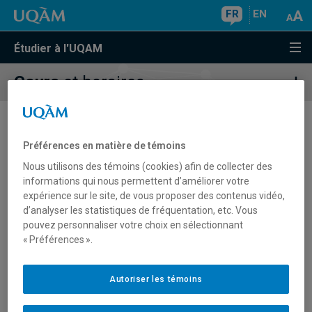
FR
EN
Étudier à l'UQAM
Cours
et horaires
Recherche de cours
Préférences en matière de témoins
Nous utilisons des témoins (cookies) afin de collecter des
informations qui nous permettent d’améliorer votre
expérience sur le site, de vous proposer des contenus vidéo,
d’analyser les statistiques de fréquentation, etc. Vous
pouvez personnaliser votre choix en sélectionnant
« Préférences ».
Sigle
Titre du cours
Cycle
Autoriser les témoins
Activité d'intégration en sciences
FSM0300
1
(hors programme)