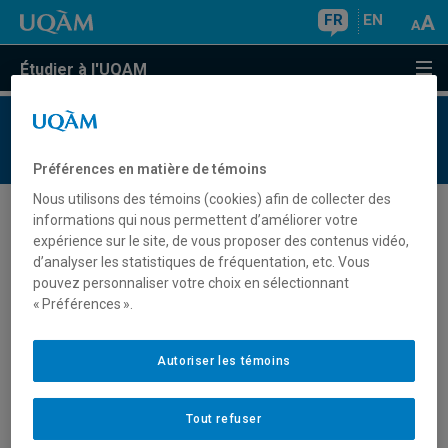
FR
EN
Étudier à l'UQAM
Préférences en matière de témoins
Nous utilisons des témoins (cookies) afin de collecter des
Semaine des cycles supérieurs
informations qui nous permettent d’améliorer votre
expérience sur le site, de vous proposer des contenus vidéo,
d’analyser les statistiques de fréquentation, etc. Vous
pouvez personnaliser votre choix en sélectionnant
« Préférences ».
Élargissez vos horizons
e
e
Vous songez à poursuivre des études de 2
et 3
cycles?
Autoriser les témoins
Venez découvrir ce que l'UQAM a à vous offrir lors de la
Semaine des cycles supérieurs, du 28 novembre au 2
décembre 2016.
Tout refuser