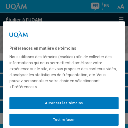
FR
EN
Étudier à l'UQAM
COURS
//
ALL1030
Langue et culture des pays germanophones
Préférences en matière de témoins
Nous utilisons des témoins (cookies) afin de collecter des
informations qui nous permettent d’améliorer votre
Description du cours
expérience sur le site, de vous proposer des contenus vidéo,
d’analyser les statistiques de fréquentation, etc. Vous
Horaire - Été 2026
pouvez personnaliser votre choix en sélectionnant
« Préférences ».
Horaire - Automne 2026
Autoriser les témoins
Horaire - Hiver 2027
Tout refuser