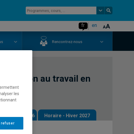
fr
en
us
Rencontrez-nous
initiation au travail en
permettent
nalyser les
ctionnant
 - Automne 2026
Horaire - Hiver 2027
 refuser