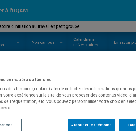
er à l'UQAM
ire d'initiation au travail en petit groupe
Calendriers
Nos
campus
En savoir pl
ion
universitaires
OURS
//
COM1105
-
Laboratoire d'
es en matière de témoins
sons des témoins (cookies) afin de collecter des informations qui nous 
petit groupe
r votre expérience sur le site, de vous proposer des contenus vidéo, d’a
es de fréquentation, etc. Vous pouvez personnaliser votre choix en séle
ces ».
Description
Horaire - Été 2026
Horaire
érences
Autoriser les témoins
Tout