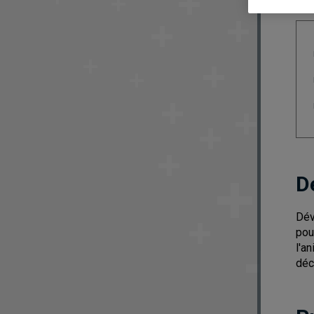
D
Dév
pou
l'a
déc