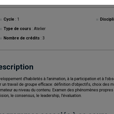
Cycle
: 1
Discipl
Type de cours
: Atelier
Nombre de crédits
: 3
escription
eloppement d'habiletés à l'animation, à la participation et à l'ob
r un travail de groupe efficace: définition d'objectifs, choix des
nimateur au niveau du contenu. Examen des phénomènes propres au
ision, le consensus, le leadership, l'évaluation.