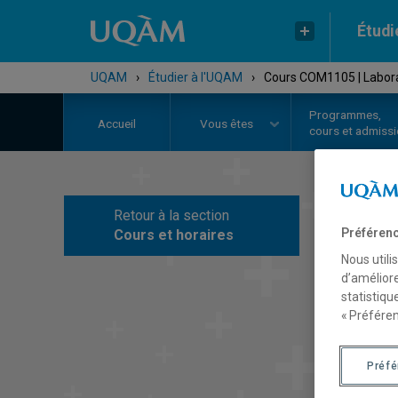
Étudi
UQAM
›
Étudier à l'UQAM
›
Cours COM1105 | Laborato
Programmes,
Accueil
Vous êtes
cours et admiss
Retour à la section
C
Préférenc
Cours et horaires
Nous utili
d’améliore
statistiqu
« Préféren
Préf