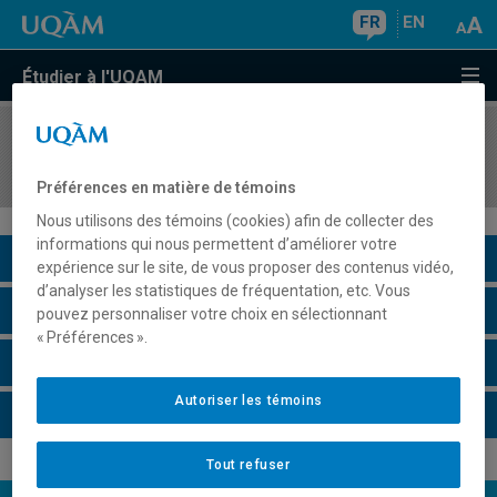
FR
EN
Étudier à l'UQAM
COURS
//
COM1116
Atelier de formation à la communication aidante
Préférences en matière de témoins
Nous utilisons des témoins (cookies) afin de collecter des
informations qui nous permettent d’améliorer votre
Description du cours
expérience sur le site, de vous proposer des contenus vidéo,
d’analyser les statistiques de fréquentation, etc. Vous
Horaire - Été 2026
pouvez personnaliser votre choix en sélectionnant
« Préférences ».
Horaire - Automne 2026
Autoriser les témoins
Horaire - Hiver 2027
Tout refuser