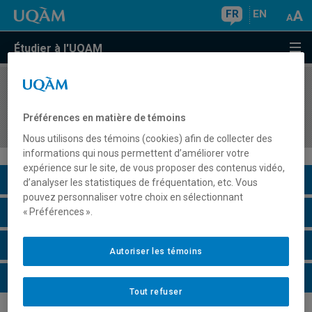
FR
EN
Étudier à l'UQAM
COURS
//
COM2066
Affaires publiques, influence et représentation
Préférences en matière de témoins
d'intérêts
Nous utilisons des témoins (cookies) afin de collecter des
informations qui nous permettent d’améliorer votre
expérience sur le site, de vous proposer des contenus vidéo,
Description du cours
d’analyser les statistiques de fréquentation, etc. Vous
pouvez personnaliser votre choix en sélectionnant
Horaire - Été 2026
« Préférences ».
Horaire - Automne 2026
Autoriser les témoins
Horaire - Hiver 2027
Tout refuser