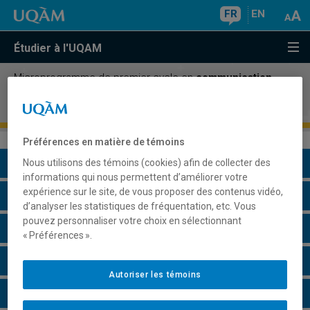
FR
EN
Étudier à l'UQAM
Microprogramme de premier cycle en
communication
stratégique des organisations
/ Concentration de premier
cycle en
communication stratégique des organisations
Préférences en matière de témoins
Présentation du programme
Nous utilisons des témoins (cookies) afin de collecter des
informations qui nous permettent d’améliorer votre
expérience sur le site, de vous proposer des contenus vidéo,
Conditions d'admission
d’analyser les statistiques de fréquentation, etc. Vous
pouvez personnaliser votre choix en sélectionnant
Cours à suivre et horaires
« Préférences ».
Grille de cheminement
Autoriser les témoins
Remarques et règlements