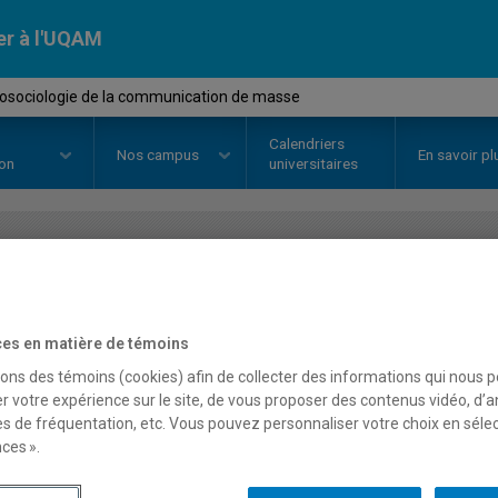
er à l'UQAM
osociologie de la communication de masse
Calendriers
Nos
campus
En savoir pl
ion
universitaires
OURS
//
COM3135
-
Psychosociol
communication de mass
es en matière de témoins
sons des témoins (cookies) afin de collecter des informations qui nous 
r votre expérience sur le site, de vous proposer des contenus vidéo, d’a
es de fréquentation, etc. Vous pouvez personnaliser votre choix en séle
Description
Horaire - Été 2026
Horaire
ces ».