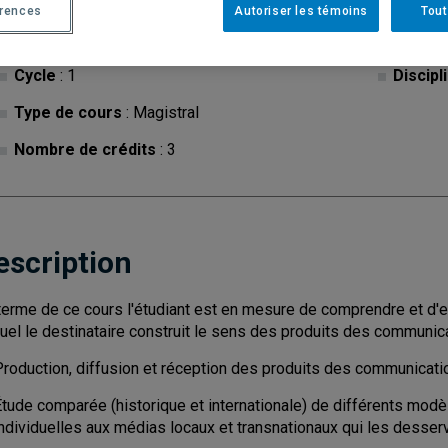
érences
Autoriser les témoins
Tout
Cycle
: 1
Discipl
Type de cours
: Magistral
Nombre de crédits
: 3
escription
terme de ce cours l'étudiant est en mesure de comprendre et d'ex
uel le destinataire construit le sens des produits des communi
Production, diffusion et réception des produits des communicat
Étude comparée (historique et internationale) de différents modè
individuelles aux médias locaux et transnationaux qui les desser