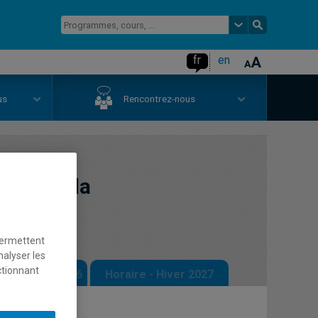
fr
en
us
Rencontrez-nous
ogie de la
e
permettent
nalyser les
ctionnant
 - Automne 2026
Horaire - Hiver 2027