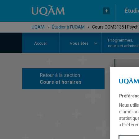
Étudi
UQAM
›
Étudier à l'UQAM
›
Cours COM3135 | Psych
Programmes,
Accueil
Vous êtes
cours et admiss
Retour à la section
C
Cours et horaires
Préférenc
Nous utili
d’améliore
statistiqu
« Préféren