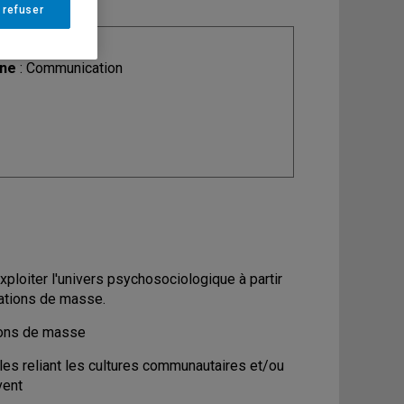
 refuser
ine
: Communication
ploiter l'univers psychosociologique à partir
cations de masse.
ions de masse
les reliant les cultures communautaires et/ou
vent