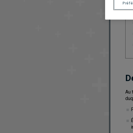
Préf
D
Au 
duq