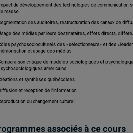
Impact du développement des technologies de communication sur 
de masse
Segmentation des auditoires, restructuration des canaux de diffu
Usage des médias par leurs destinataires, effets directs, différ
Rôles psychosocioculturels des «sélectionneurs» et des «leaders
mémorisation et usage des médias
Comparaison critique de modèles sociologiques et psychologiq
psychosociologiques américains
Créations et synthèses québécoises
iffusion et réception de l'information
Reproduction ou changement culturel
rogrammes associés à ce cours