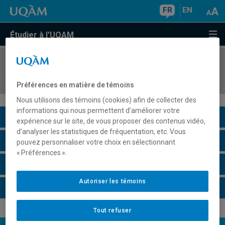
FR
EN
Étudier à l'UQAM
COURS
//
COM3216
Animation et créativité
Préférences en matière de témoins
Nous utilisons des témoins (cookies) afin de collecter des
informations qui nous permettent d’améliorer votre
Description du cours
expérience sur le site, de vous proposer des contenus vidéo,
d’analyser les statistiques de fréquentation, etc. Vous
Horaire - Été 2026
pouvez personnaliser votre choix en sélectionnant
« Préférences ».
Horaire - Automne 2026
Autoriser les témoins
Horaire - Hiver 2027
Tout refuser